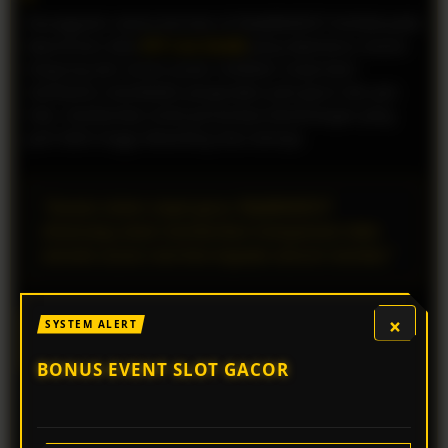
Keunggulan utama bermain di RAJABANDOT terletak pada
kepresisian data
RTP Live Slot88
yang diperbarui secara
langsung dari server pusat. Indikator sinyal kami
membantu mendeteksi pergerakan pola gacor dan jam
hoki, memberikan Anda persentase kemenangan yang
jauh lebih tinggi dibanding situs lainnya.
"Inovasi sistem sinyal gacor RAJABANDOT
dirancang untuk memberikan transparansi data
winrate secara real-time kepada seluruh member."
×
SYSTEM ALERT
LAYANAN TERBAIK BANDAR SLOT777 RESMI
BONUS EVENT SLOT GACOR
Nikmati kemudahan transaksi dengan sistem otomatis
super kilat. Modal receh mulai dari bet 200 perak saja
sudah cukup untuk memberikan peluang emas meraih