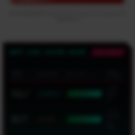
100.000
Rp
Daftar RAJABANDOT dengan Akses Slot Gacor dan Informasi RTP
Tinggi Hari Ini
RTP LIVE SLOT88 GACOR
LIVE UPDATE
GAME
POLA
PROVIDER
RTP RATE
STA
SLOT
GACOR
⚡ 20x
Auto |
Gates of
SUP
Pragmatic
98.0%
🟢 DC
Olympus
GAC
On
✋ 10x
Manual
Mahjong
96.5%
PG Soft
RIS
| ⚡
Ways 2
30x
Auto